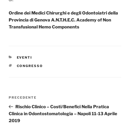
Ordine dei Medici Chirurghi e degli Odontoiatri della
Provincia di Genova A.N.T.H.E.C. Academy of Non
Transfusional Hemo Components
CATEGORIE
EVENTI
TAG
CONGRESSO
Navigazione
Articolo
PRECEDENTE
articoli
precedente:
Rischio Clinico – Costi/Benefici Nella Pratica
Clinica in Odontostomatologia – Napoli 11-13 Aprile
2019