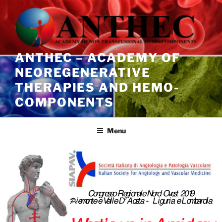
Salta
al
contenuto
ANTHEC – ACADEMY OF
NEOREGENERATIVE
THERAPIES AND HEMO-
COMPONENTS
Menu