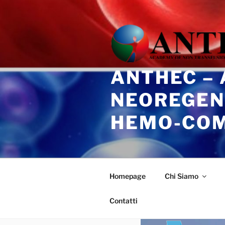
Salta
al
contenuto
ANTHEC –
NEOREGEN
HEMO-CO
Homepage
Chi Siamo
Contatti