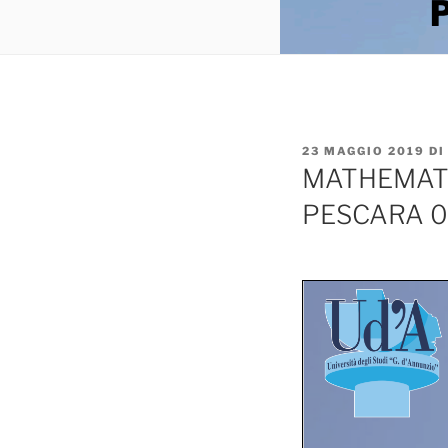
PUBBLICATO
23 MAGGIO 2019
D
IL
MATHEMATI
PESCARA 03