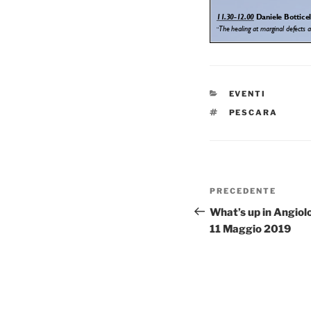
CATEGORIE
EVENTI
TAG
PESCARA
Navigazione
Articolo
PRECEDENTE
articoli
precedente:
What’s up in Angiol
11 Maggio 2019