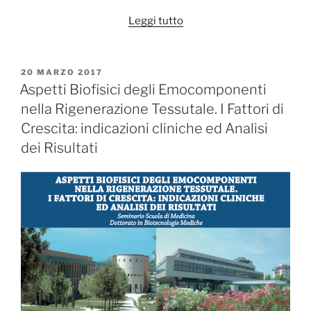
“TRATTAMENTI
Leggi tutto
CHIRURGICI
ED
IMPLANTOLOGIA
PUBBLICATO
20 MARZO 2017
IL
NEL
Aspetti Biofisici degli Emocomponenti
PAZIENTE
nella Rigenerazione Tessutale. I Fattori di
AFFETTO
Crescita: indicazioni cliniche ed Analisi
DA
dei Risultati
GRAVI
PATOLOGIE
SISTEMICHE”