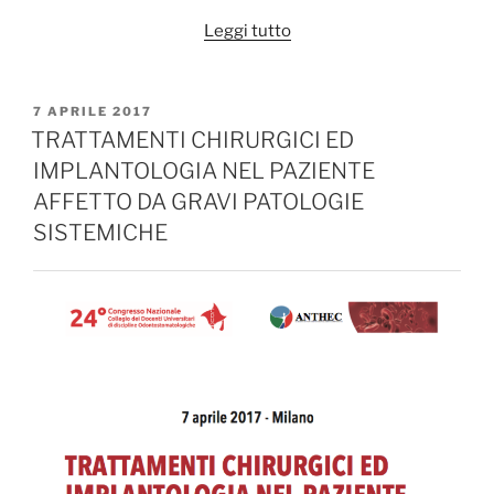
“Aspetti
Leggi tutto
Biofisici
degli
Emocomponenti
PUBBLICATO
7 APRILE 2017
IL
nella
TRATTAMENTI CHIRURGICI ED
Rigenerazione
IMPLANTOLOGIA NEL PAZIENTE
Tessutale”
AFFETTO DA GRAVI PATOLOGIE
SISTEMICHE