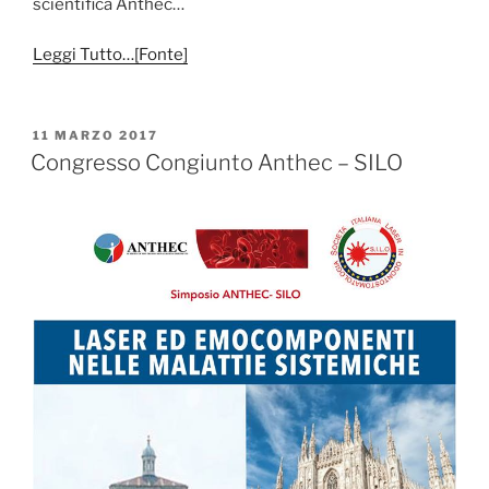
scientifica Anthec…
Leggi Tutto…[Fonte]
PUBBLICATO
11 MARZO 2017
IL
Congresso Congiunto Anthec – SILO