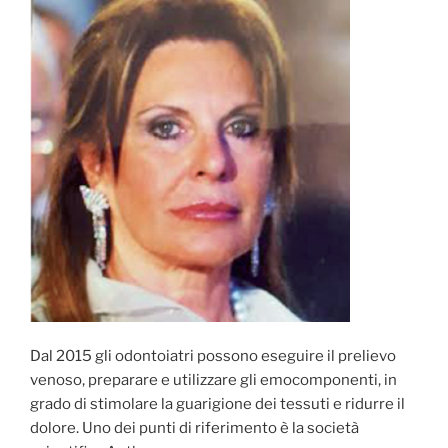
di
Crescita:
indicazioni
cliniche
ed
Analisi
dei
Risultati”
Dal 2015 gli odontoiatri possono eseguire il prelievo
venoso, preparare e utilizzare gli emocomponenti, in
grado di stimolare la guarigione dei tessuti e ridurre il
dolore. Uno dei punti di riferimento è la società