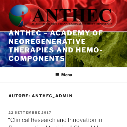
Salta
al
contenuto
ANTHEC – ACADEMY OF
NEOREGENERATIVE
THERAPIES AND HEMO-
COMPONENTS
Menu
AUTORE:
ANTHEC_ADMIN
PUBBLICATO
22 SETTEMBRE 2017
IL
“Clinical Research and Innovation in