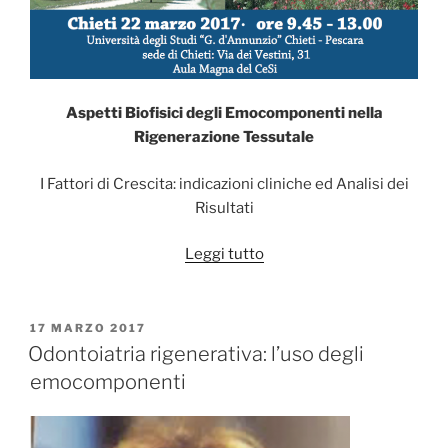
Aspetti Biofisici degli Emocomponenti nella
Rigenerazione Tessutale
I Fattori di Crescita: indicazioni cliniche ed Analisi dei
Risultati
“Aspetti
Leggi tutto
Biofisici
degli
Emocomponenti
PUBBLICATO
17 MARZO 2017
IL
nella
Odontoiatria rigenerativa: l’uso degli
Rigenerazione
emocomponenti
Tessutale.
I
Fattori