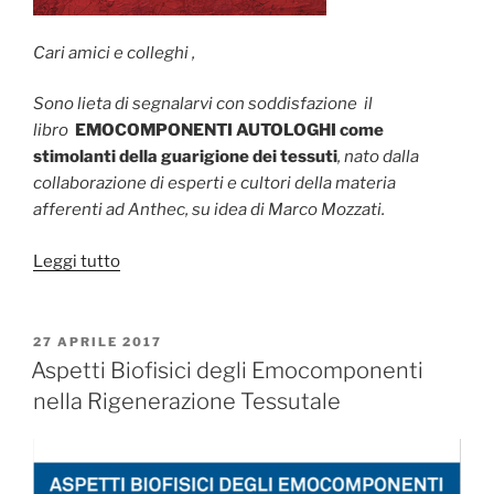
Palace
Hotel
Cari amici e colleghi ,
via
Sono lieta di segnalarvi con soddisfazione il
P.Sacchi
libro
EMOCOMPONENTI AUTOLOGHI come
stimolanti della
guarigione dei tessuti
, nato dalla
8”
collaborazione di esperti e cultori della materia
afferenti ad Anthec, su idea di Marco Mozzati.
“EMOCOMPONENTI
Leggi tutto
AUTOLOGHI
come
stimolanti
PUBBLICATO
27 APRILE 2017
IL
della
Aspetti Biofisici degli Emocomponenti
guarigione
nella Rigenerazione Tessutale
dei
tessuti”