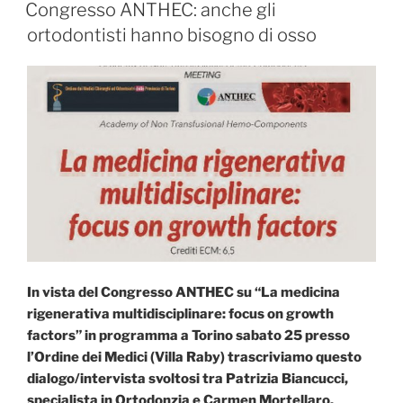
IL
Congresso ANTHEC: anche gli
ortodontisti hanno bisogno di osso
In vista del Congresso ANTHEC su “La medicina
rigenerativa multidisciplinare: focus on growth
factors” in programma a Torino sabato 25 presso
l’Ordine dei Medici (Villa Raby) trascriviamo questo
dialogo/intervista svoltosi tra Patrizia Biancucci,
specialista in Ortodonzia e Carmen Mortellaro,