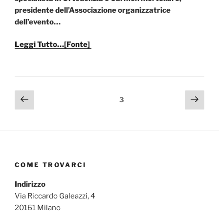
presidente dell’Associazione organizzatrice
dell’evento…
Leggi Tutto…[Fonte]
Paginazione
Pagina
Pagi
Pagina
3
precedente
succ
degli
articoli
COME TROVARCI
Indirizzo
Via Riccardo Galeazzi, 4
20161 Milano