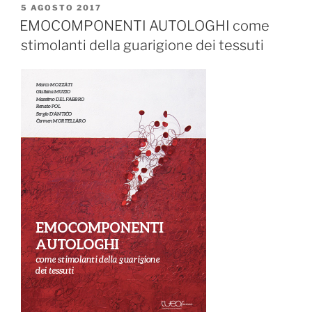
and
PUBBLICATO
5 AGOSTO 2017
IL
Innovation
EMOCOMPONENTI AUTOLOGHI come
stimolanti della guarigione dei tessuti
in
Regenerative
Medicine”
Closed
Meeting
Anthec
Torino
–
25
Novembre
2017,
Turin