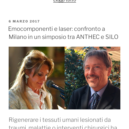
Leggi tutto
Congiunto
Anthec
–
PUBBLICATO
6 MARZO 2017
IL
SILO”
Emocomponenti e laser: confronto a
Milano in un simposio tra ANTHEC e SILO
Rigenerare i tessuti umani lesionati da
traumi, malattie o interventi chirurgici ha