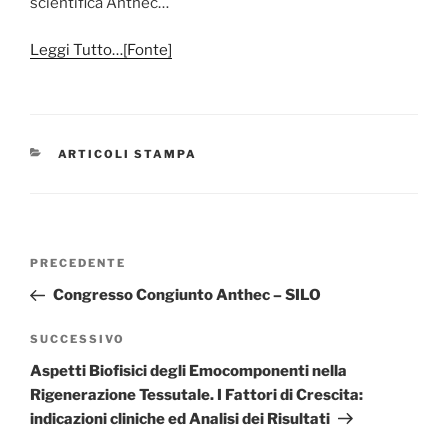
scientifica Anthec…
Leggi Tutto…[Fonte]
CATEGORIE
ARTICOLI STAMPA
Navigazione
Articolo
PRECEDENTE
articoli
precedente:
Congresso Congiunto Anthec – SILO
Articolo
SUCCESSIVO
successivo
Aspetti Biofisici degli Emocomponenti nella
Rigenerazione Tessutale. I Fattori di Crescita:
indicazioni cliniche ed Analisi dei Risultati