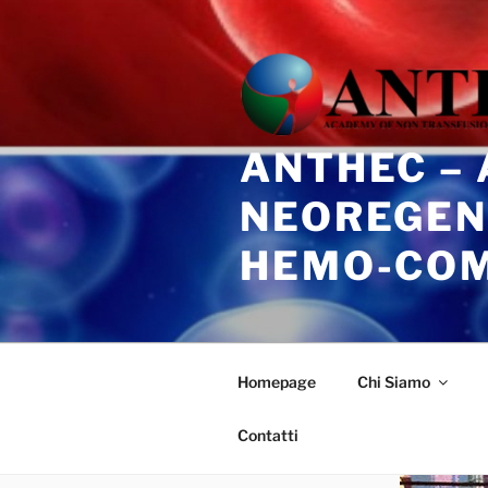
Salta
al
contenuto
ANTHEC –
NEOREGEN
HEMO-CO
Homepage
Chi Siamo
Contatti