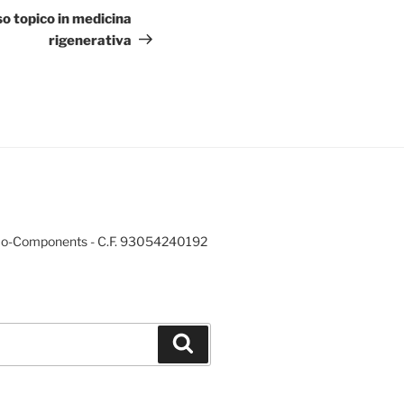
successivo
o topico in medicina
rigenerativa
mo-Components - C.F. 93054240192
Cerca