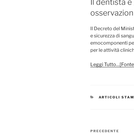
Il dentista 
osservazioni
Il Decreto del Minis
e sicurezza di sangu
emocomponenti per u
per le attività clin
Leggi Tutto…[Fonte
CATEGORIE
ARTICOLI STA
Navigazione
Articolo
PRECEDENTE