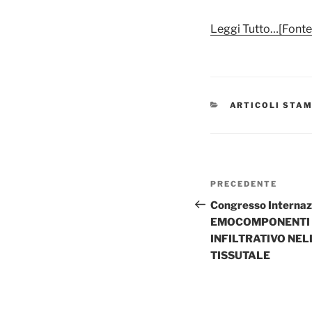
Leggi Tutto…[Fonte
CATEGORIE
ARTICOLI STA
Navigazione
Articolo
PRECEDENTE
articoli
precedente:
Congresso Interna
EMOCOMPONENTI P
INFILTRATIVO NE
TISSUTALE