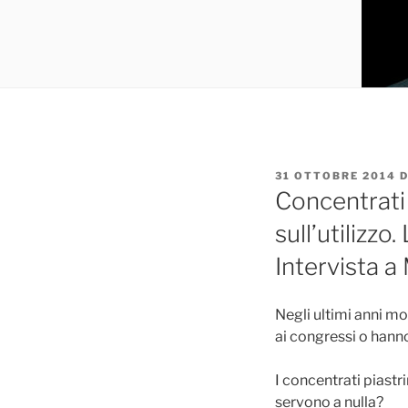
PUBBLICATO
31 OTTOBRE 2014
D
IL
Concentrati 
sull’utilizzo
Intervista a
Negli ultimi anni mo
ai congressi o hanno 
I concentrati piastr
servono a nulla?