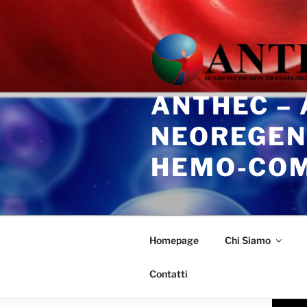
Salta
al
contenuto
ANTHEC –
NEOREGEN
HEMO-CO
Homepage
Chi Siamo
Contatti