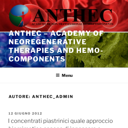
Salta
al
contenuto
ANTHEC – ACADEMY OF
NEOREGENERATIVE
THERAPIES AND HEMO-
COMPONENTS
Menu
AUTORE:
ANTHEC_ADMIN
PUBBLICATO
12 GIUGNO 2012
IL
I concentrati piastrinici quale approccio