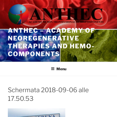
Salta
al
contenuto
ANTHEC – ACADEMY OF
NEOREGENERATIVE
THERAPIES AND HEMO-
COMPONENTS
Menu
Schermata 2018-09-06 alle
17.50.53