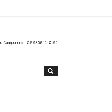
mo-Components - C.F. 93054240192
Cerca