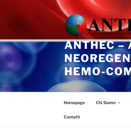
Salta
al
contenuto
ANTHEC –
NEOREGEN
HEMO-CO
Homepage
Chi Siamo
Contatti