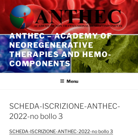
Salta
al
contenuto
ANTHEC – ACADEMY OF
NEOREGENERATIVE
THERAPIES AND HEMO-
COMPONENTS
Menu
SCHEDA-ISCRIZIONE-ANTHEC-
2022-no bollo 3
SCHEDA-ISCRIZIONE-ANTHEC-2022-no bollo 3