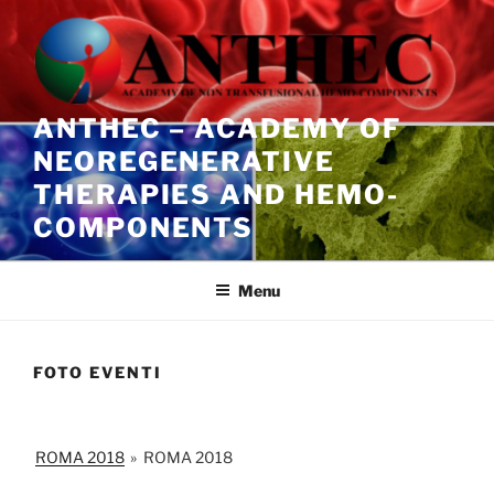
Salta
al
contenuto
ANTHEC – ACADEMY OF
NEOREGENERATIVE
THERAPIES AND HEMO-
COMPONENTS
Menu
FOTO EVENTI
ROMA 2018
»
ROMA 2018