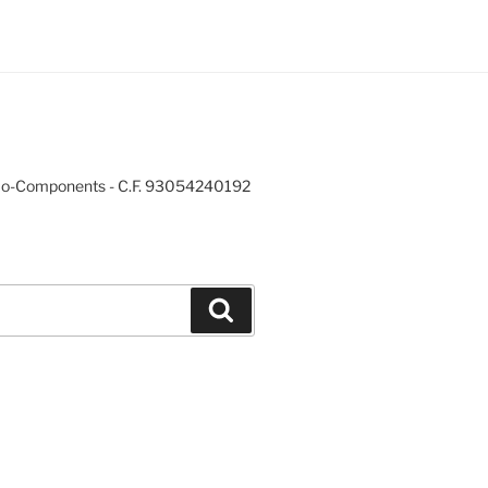
mo-Components - C.F. 93054240192
Cerca