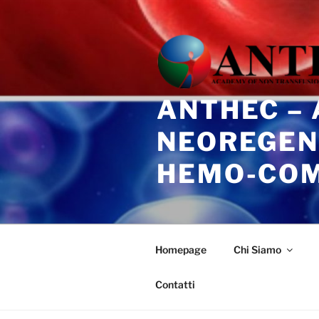
Salta
al
contenuto
ANTHEC –
NEOREGEN
HEMO-CO
Homepage
Chi Siamo
Contatti