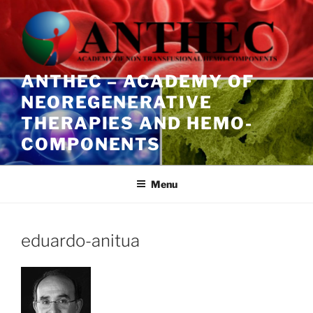
Salta
al
contenuto
ANTHEC – ACADEMY OF
NEOREGENERATIVE
THERAPIES AND HEMO-
COMPONENTS
Menu
eduardo-anitua