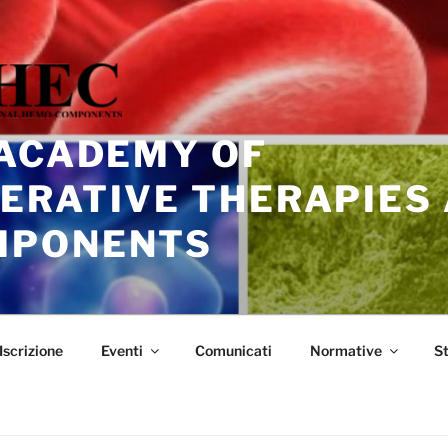
 ACADEMY OF
ERATIVE THERAPIES
MPONENTS
Iscrizione
Eventi
Comunicati
Normative
S