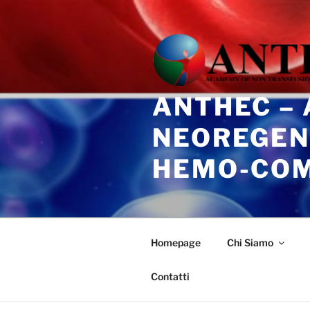
Salta
al
contenuto
ANTHEC –
NEOREGEN
HEMO-CO
Homepage
Chi Siamo
Contatti