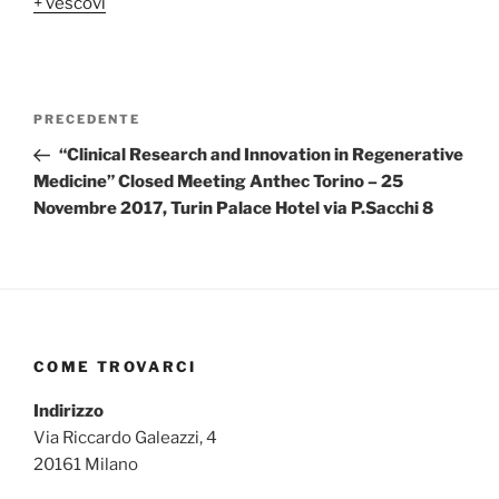
+ vescovi
Navigazione
Articolo
PRECEDENTE
articoli
precedente:
“Clinical Research and Innovation in Regenerative
Medicine” Closed Meeting Anthec Torino – 25
Novembre 2017, Turin Palace Hotel via P.Sacchi 8
COME TROVARCI
Indirizzo
Via Riccardo Galeazzi, 4
20161 Milano