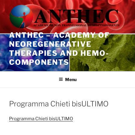
Salta
al
contenuto
ANTHEC – ACADEMY OF
NEOREGENERATIVE
THERAPIES AND HEMO-
COMPONENTS
Menu
Programma Chieti bisULTIMO
Programma Chieti bisULTIMO