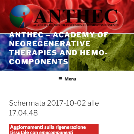
Salta
al
contenuto
ANTHEC – ACADEMY OF
NEOREGENERATIVE
THERAPIES AND HEMO-
COMPONENTS
Menu
Schermata 2017-10-02 alle
17.04.48