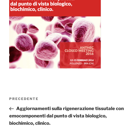
Navigazione
Articolo
PRECEDENTE
articoli
precedente:
Aggiornamenti sulla rigenerazione tissutale con
emocomponenti dal punto di vista biologico,
biochimico, clinico.